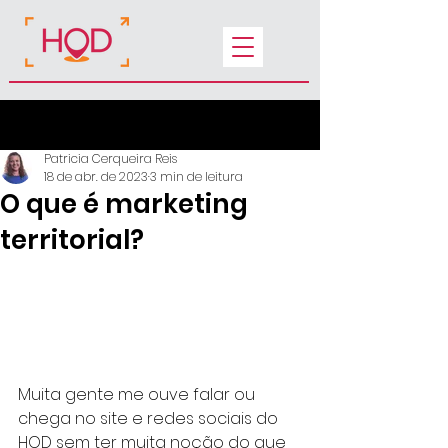
Post
Patricia Cerqueira Reis
18 de abr. de 2023
3 min de leitura
O que é marketing
territorial?
Muita gente me ouve falar ou 
chega no site e redes sociais do 
HOD sem ter muita noção do que 